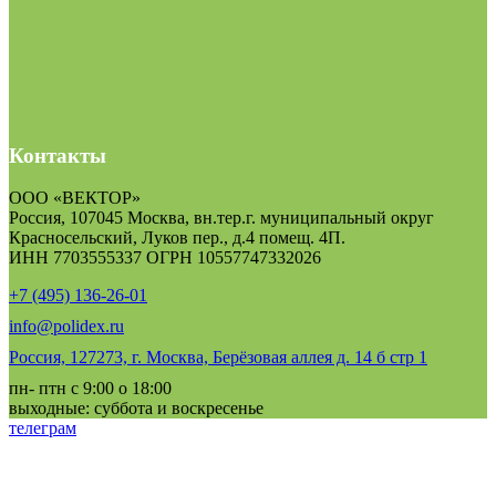
Контакты
ООО «ВЕКТОР»
Россия, 107045 Москва, вн.тер.г. муниципальный округ
Красносельский, Луков пер., д.4 помещ. 4П.
ИНН 7703555337 ОГРН 10557747332026
+7 (495) 136-26-01
info@polidex.ru
Россия, 127273, г. Москва, Берёзовая аллея д. 14 б стр 1
пн- птн с 9:00 о 18:00
выходные: суббота и воскресенье
телеграм