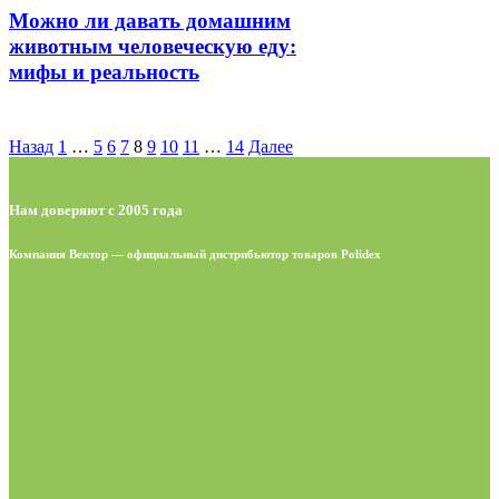
Можно ли давать домашним
животным человеческую еду:
мифы и реальность
Назад
1
…
5
6
7
8
9
10
11
…
14
Далее
Нам доверяют с 2005 года
Компания Вектор — официальный дистрибьютор товаров Polidex