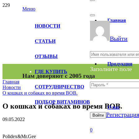
Меню
Главная
НОВОСТИ
Выйти
СТАТЬИ
ОТЗЫВЫ
Продукция
Заполните поле
ГДЕ КУПИТЬ
Нам доверяют с 2005 года
Главная
СОТРУДНИЧЕСТВО
Новости
О кошках и собаках во время ВОВ.
Заполните поле
ПОДБОР ВИТАМИНОВ
О кошках и собаках во время ВОВ.
О нас
Регистраци
Войти
09.05.2022
0
Polidex&Mr.Gee