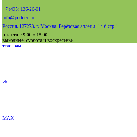
+7 (495) 136-26-01
info@polidex.ru
Россия, 127273, г. Москва, Берёзовая аллея д. 14 б стр 1
пн- птн с 9:00 о 18:00
выходные: суббота и воскресенье
телеграм
vk
MAX