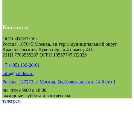
Контакты
ООО «ВЕКТОР»
Россия, 107045 Москва, вн.тер.г. муниципальный округ
Красносельский, Луков пер., д.4 помещ. 4П.
ИНН 7703555337 ОГРН 10557747332026
+7 (495) 136-26-01
info@polidex.ru
Россия, 127273, г. Москва, Берёзовая аллея д. 14 б стр 1
пн- птн с 9:00 о 18:00
выходные: суббота и воскресенье
телеграм