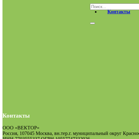
Контакты
Контакты
ООО «ВЕКТОР»
Россия, 107045 Москва, вн.тер.г. муниципальный округ Краснос
ИНН 7703555337 ОГРН 10557747332026