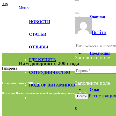
Меню
Главная
НОВОСТИ
Выйти
СТАТЬИ
ОТЗЫВЫ
Продукция
Заполните поле
ГДЕ КУПИТЬ
Нам доверяют с 2005 года
[anspress]
СОТРУДНИЧЕСТВО
Заполните поле
Нам доверяют с 2005 года
ПОДБОР ВИТАМИНОВ
О нас
Компания Вектор — официальный дистрибьютор товаров Polidex
Регистраци
Войти
0