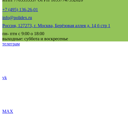
+7 (495) 136-26-01
info@polidex.ru
Россия, 127273, г. Москва, Берёзовая аллея д. 14 б стр 1
пн- птн с 9:00 о 18:00
выходные: суббота и воскресенье
телеграм
vk
MAX