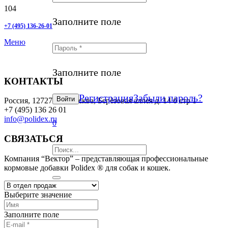
Заполните поле
+7 (495) 136-26-01
Меню
Заполните поле
КОНТАКТЫ
Регистрация
Забыли пароль?
Войти
Россия, 127273, г. Москва, Берёзовая аллея д. 14 б стр 1
+7 (495) 136 26 01
info@polidex.ru
0
СВЯЗАТЬСЯ
Компания “Вектор” – представляющая профессиональные
кормовые добавки Polidex ® для собак и кошек.
Выберите значение
Заполните поле