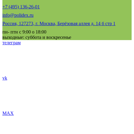
+7 (495) 136-26-01
info@polidex.ru
Россия, 127273, г. Москва, Берёзовая аллея д. 14 б стр 1
пн- птн с 9:00 о 18:00
выходные: суббота и воскресенье
телеграм
vk
MAX