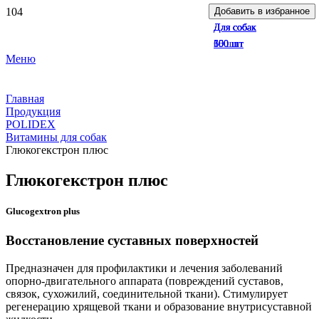
Добавить в избранное
Добавить в избранное
Добавить в избранное
Добавить в избранное
Для собак
Для собак
Для собак
Для собак
60 шт
150 шт
300 шт
500 шт
Меню
Главная
Продукция
POLIDEX
Витамины для собак
Глюкогекстрон плюс
Глюкогекстрон плюс
Glucogextron plus
Восстановление суставных поверхностей
Предназначен для профилактики и лечения заболеваний
опорно-двигательного аппарата (повреждений суставов,
связок, сухожилий, соединительной ткани). Стимулирует
регенерацию хрящевой ткани и образование внутрисуставной