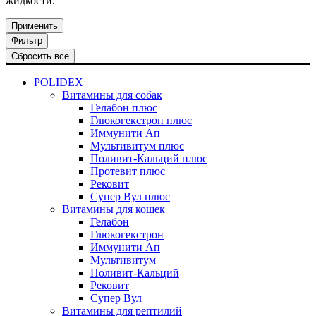
жидкости.
Применить
Фильтр
Сбросить все
POLIDEX
Витамины для собак
Гелабон плюс
Глюкогекстрон плюс
Иммунити Ап
Мультивитум плюс
Поливит-Кальций плюс
Протевит плюс
Рековит
Супер Вул плюс
Витамины для кошек
Гелабон
Глюкогекстрон
Иммунити Ап
Мультивитум
Поливит-Кальций
Рековит
Супер Вул
Витамины для рептилий