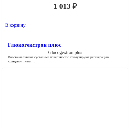
1 013
₽
В корзину
Глюкогекстрон плюс
Glucogextron plus
Восстанавливают суставные поверхности: стимулируют регенерацию
хрящевой ткани…