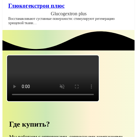
Глюкогекстрон плюс
Glucogextron plus
Восстанавливают суставные поверхности: стимулируют регенерацию
хрящевой ткани…
Где купить?
Мы работаем с оптовиками, сервисными компаниями,