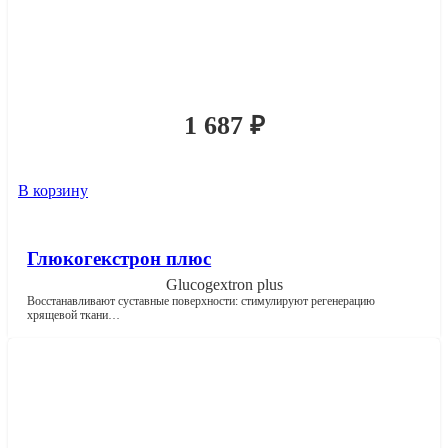
1 687
₽
В корзину
Глюкогекстрон плюс
Glucogextron plus
Восстанавливают суставные поверхности: стимулируют регенерацию
хрящевой ткани…