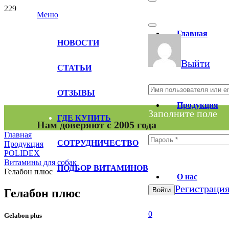
Меню
Главная
НОВОСТИ
Выйти
СТАТЬИ
ОТЗЫВЫ
Продукция
Заполните поле
ГДЕ КУПИТЬ
Нам доверяют с 2005 года
Главная
СОТРУДНИЧЕСТВО
Продукция
POLIDEX
Витамины для собак
Заполните поле
ПОДБОР ВИТАМИНОВ
Гелабон плюс
О нас
Регистраци
Войти
Гелабон плюс
0
Gelabon plus