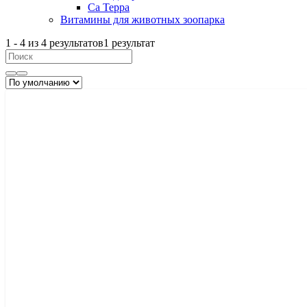
Са Терра
Витамины для животных зоопарка
1
-
4
из
4
результатов
1 результат