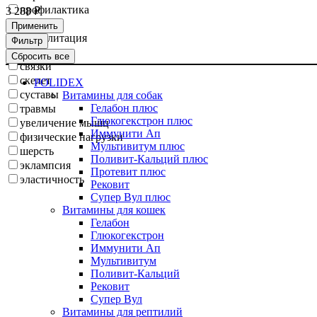
профилактика
3 288 ₽
рахит
Применить
реабилитация
Фильтр
роды
Сбросить все
связки
скелет
POLIDEX
суставы
Витамины для собак
Гелабон плюс
травмы
Глюкогекстрон плюс
увеличение мышц
Иммунити Ап
физические нагрузки
Мультивитум плюс
шерсть
Поливит-Кальций плюс
эклампсия
Протевит плюс
эластичность
Рековит
Супер Вул плюс
Витамины для кошек
Гелабон
Глюкогекстрон
Иммунити Ап
Мультивитум
Поливит-Кальций
Рековит
Супер Вул
Витамины для рептилий