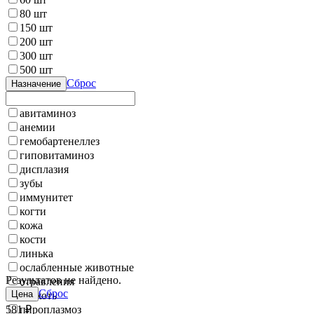
80 шт
150 шт
200 шт
300 шт
500 шт
Сброс
Назначение
авитаминоз
анемии
гемобартенеллез
гиповитаминоз
дисплазия
зубы
иммунитет
когти
кожа
кости
линька
ослабленные животные
Результатов не найдено.
отравления
Сброс
Цена
перхоть
581 ₽
пироплазмоз