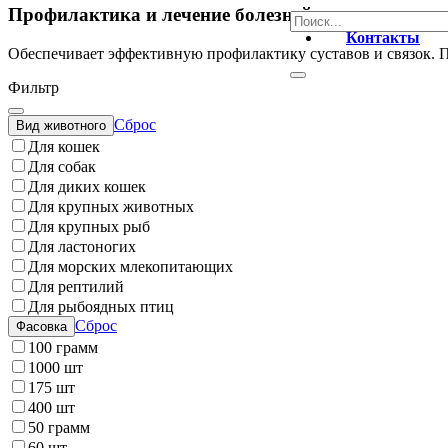
Профилактика и лечение болезней суставов
Контакты
Обеспечивает эффективную профилактику суставов и связок. П
Фильтр
Сброс
Вид животного
Для кошек
Для собак
Для диких кошек
Для крупных животных
Для крупных рыб
Для ластоногих
Для морских млекопитающих
Для рептилий
Для рыбоядных птиц
Сброс
Фасовка
100 грамм
1000 шт
175 шт
400 шт
50 грамм
60 шт