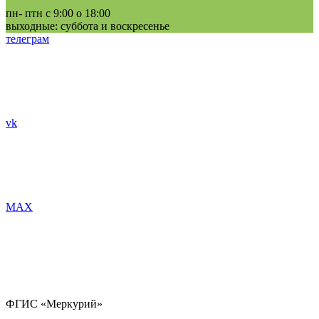
пн- птн с 9:00 о 18:00
выходные: суббота и воскресенье
телеграм
vk
MAX
ФГИС «Меркурий»