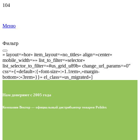
Меню
Фильтр
» layout=»hor» item_layout=»no_titles» align=»center»
mobile_width=»» list_to_filter=»selector»
list_selector_to_filter=»#us_grid_u89b» change_url_params=»0″
css=»{«default»:{«font-size»:»1.1rem»,»margin-
bottom»:»3rem»}}» el_class=»us_migrated»]
Нам доверяют с 2005 года
Компания Вектор — официальный дистрибьютор товаров Polidex