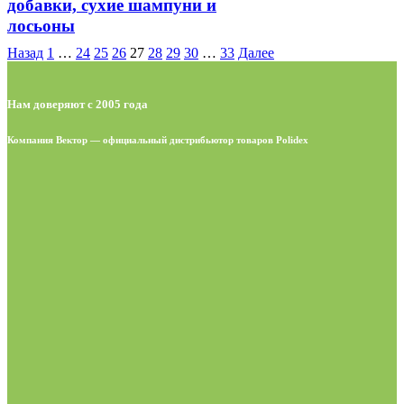
добавки, сухие шампуни и
лосьоны
Назад
1
…
24
25
26
27
28
29
30
…
33
Далее
Нам доверяют с 2005 года
Компания Вектор — официальный дистрибьютор товаров Polidex