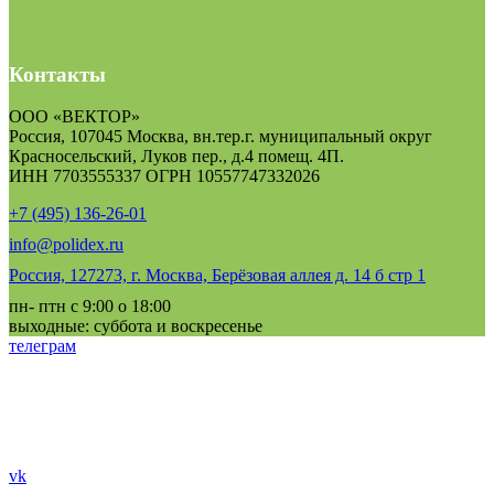
Контакты
ООО «ВЕКТОР»
Россия, 107045 Москва, вн.тер.г. муниципальный округ
Красносельский, Луков пер., д.4 помещ. 4П.
ИНН 7703555337 ОГРН 10557747332026
+7 (495) 136-26-01
info@polidex.ru
Россия, 127273, г. Москва, Берёзовая аллея д. 14 б стр 1
пн- птн с 9:00 о 18:00
выходные: суббота и воскресенье
телеграм
vk