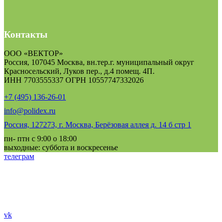
Контакты
ООО «ВЕКТОР»
Россия, 107045 Москва, вн.тер.г. муниципальный округ
Красносельский, Луков пер., д.4 помещ. 4П.
ИНН 7703555337 ОГРН 10557747332026
+7 (495) 136-26-01
info@polidex.ru
Россия, 127273, г. Москва, Берёзовая аллея д. 14 б стр 1
пн- птн с 9:00 о 18:00
выходные: суббота и воскресенье
телеграм
vk