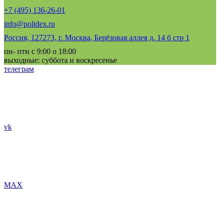
+7 (495) 136-26-01
info@polidex.ru
Россия, 127273, г. Москва, Берёзовая аллея д. 14 б стр 1
пн- птн с 9:00 о 18:00
выходные: суббота и воскресенье
телеграм
vk
MAX