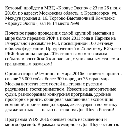
Который пройдет в МВЦ «Крокус Экспо» с 23 по 26 июня
2016г. по адресу: Московская область, г. Красногорск, ул.
Международная д. 16, Торгово-Выставочный Комплекс
«Крокус Экспо», зал № 14 место №99
Почетное право проведения самой крупной выставки в
мире было передано РКФ в июле 2011 года в Париже на
Генеральной ассамблее FCI, посвященной 100-летнему
юбилею федерации. Приуроченный к 25-летнему Юбилею
РКФ Чемпионат мира-2016 станет самым значимым
событием российской кинологии, с уникальным стилем и
грандиозным размахом!
Организаторы «Чемпионата мира-2016» готовятся принять
свыше 25.000 собак более 300 пород из 35 стран мира.
Москва встретит всех гостей выставки с русским
радушием и гостеприимством. Известные авторитетные
судьи, разнообразная конкурсная программа, удобные
просторные ринги, обширная выставочная экспозиция
компаний, производящих корма, аксессуары и косметику
для животных — только на главном Дог Шоу в России!
Программа WDS-2016 обещает быть насыщенной и
многообразной. В рамках всемирного Дог Шоу состоятся: