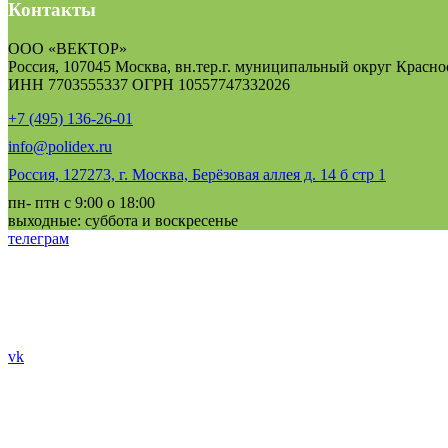
Контакты
ООО «ВЕКТОР»
Россия, 107045 Москва, вн.тер.г. муниципальный округ Краснос
ИНН 7703555337 ОГРН 10557747332026
+7 (495) 136-26-01
info@polidex.ru
Россия, 127273, г. Москва, Берёзовая аллея д. 14 б стр 1
пн- птн с 9:00 о 18:00
выходные: суббота и воскресенье
телеграм
vk