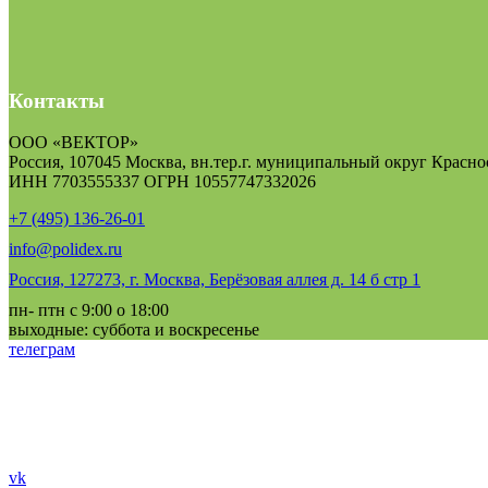
Контакты
ООО «ВЕКТОР»
Россия, 107045 Москва, вн.тер.г. муниципальный округ Краснос
ИНН 7703555337 ОГРН 10557747332026
+7 (495) 136-26-01
info@polidex.ru
Россия, 127273, г. Москва, Берёзовая аллея д. 14 б стр 1
пн- птн с 9:00 о 18:00
выходные: суббота и воскресенье
телеграм
vk