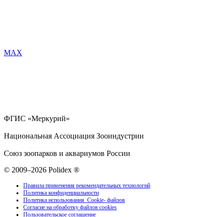
MAX
ФГИС «Меркурий»
Национальная Ассоциация Зооиндустрии
Союз зоопарков и аквариумов России
© 2009–2026 Polidex ®
Правила применения рекомендательных технологий
Политика конфиденциальности
Политика использования Cookie- файлов
Согласие на обработку файлов cookies
Пользовательское соглашение