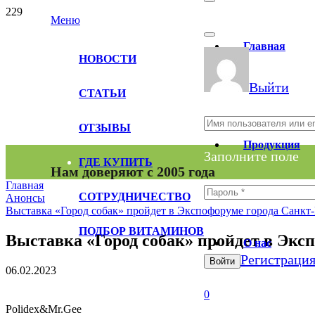
Меню
Главная
НОВОСТИ
Выйти
СТАТЬИ
ОТЗЫВЫ
Продукция
Заполните поле
ГДЕ КУПИТЬ
Нам доверяют с 2005 года
Главная
СОТРУДНИЧЕСТВО
Анонсы
Выставка «Город собак» пройдет в Экспофоруме города Санкт-П
Заполните поле
ПОДБОР ВИТАМИНОВ
Выставка «Город собак» пройдет в Экспо
О нас
Регистраци
Войти
06.02.2023
0
Polidex&Mr.Gee