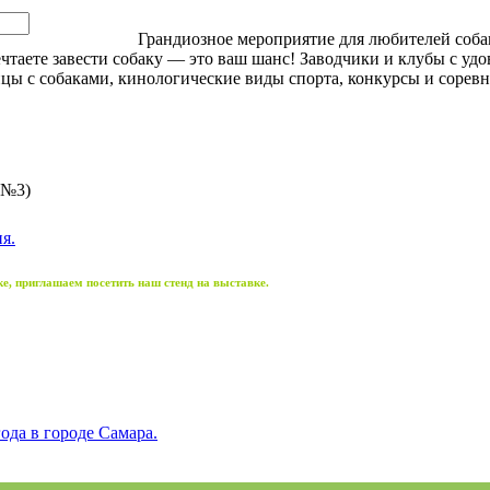
Грандиозное мероприятие для любителей собак!
таете завести собаку — это ваш шанс! Заводчики и клубы с удо
цы с собаками, кинологические виды спорта, конкурсы и сорев
(№3)
я.
е, приглашаем посетить наш стенд на выставке
.
ода в городе Самара.