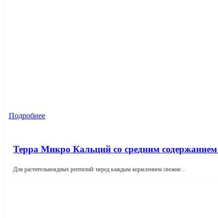
Подробнее
Терра Микро Кальций cо средним содержанием
Для растительноядных рептилий: перед каждым кормлением свежие…