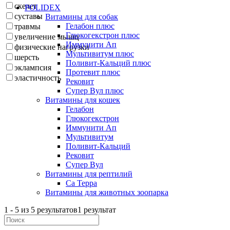
скелет
POLIDEX
суставы
Витамины для собак
Гелабон плюс
травмы
Глюкогекстрон плюс
увеличение мышц
Иммунити Ап
физические нагрузки
Мультивитум плюс
шерсть
Поливит-Кальций плюс
эклампсия
Протевит плюс
эластичность
Рековит
Супер Вул плюс
Витамины для кошек
Гелабон
Глюкогекстрон
Иммунити Ап
Мультивитум
Поливит-Кальций
Рековит
Супер Вул
Витамины для рептилий
Са Терра
Витамины для животных зоопарка
1
-
5
из
5
результатов
1 результат