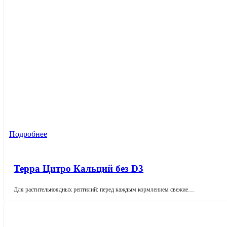
Подробнее
Терра Цитро Кальций без D3
Для растительноядных рептилий: перед каждым кормлением свежие…