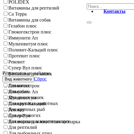
POLIDEX
Витамины для рептилий
Контакты
Са Терра
Витамины для собак
Гелабон плюс
Глюкогекстрон плюс
Иммунити Ап
Мультивитум плюс
Поливит-Кальций плюс
Протевит плюс
Рековит
Супер Вул плюс
Результатов не найдено.
Витамины для кошек
Сброс
Вид животного
Гелабон
Для кошек
Глюкогекстрон
Для собак
Иммунити Ап
Для диких кошек
Мультивитум
Для крупных животных
Поливит-Кальций
Для крупных рыб
Рековит
Для ластоногих
Супер Вул
Для морских млекопитающих
Витамины для животных зоопарка
Для рептилий
Для рыбоядных птиц