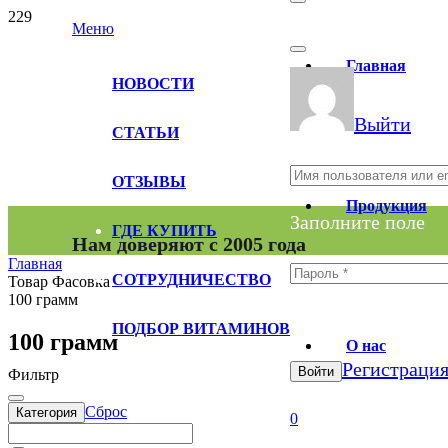
Меню
Главная
НОВОСТИ
Выйти
СТАТЬИ
ОТЗЫВЫ
Продукция
Заполните поле
ГДЕ КУПИТЬ
Нам доверяют с 2005 года
Главная
СОТРУДНИЧЕСТВО
Товар Фасовка
100 грамм
Заполните поле
ПОДБОР ВИТАМИНОВ
100 грамм
О нас
Регистраци
Войти
Фильтр
Сброс
Категория
0