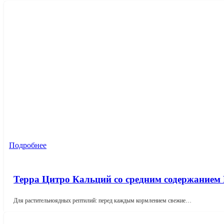
Подробнее
Терра Цитро Кальций со средним содержанием
Для растительноядных рептилий: перед каждым кормлением свежие…