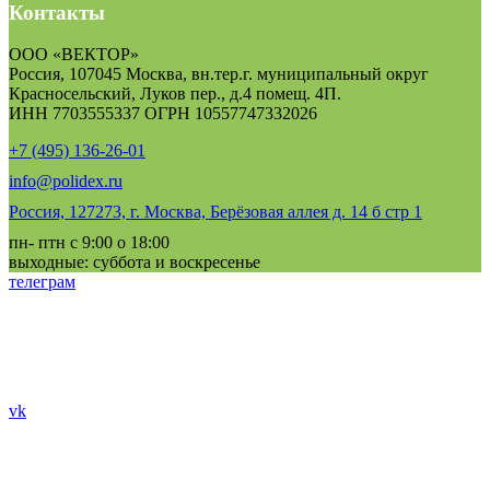
Контакты
ООО «ВЕКТОР»
Россия, 107045 Москва, вн.тер.г. муниципальный округ
Красносельский, Луков пер., д.4 помещ. 4П.
ИНН 7703555337 ОГРН 10557747332026
+7 (495) 136-26-01
info@polidex.ru
Россия, 127273, г. Москва, Берёзовая аллея д. 14 б стр 1
пн- птн с 9:00 о 18:00
выходные: суббота и воскресенье
телеграм
vk