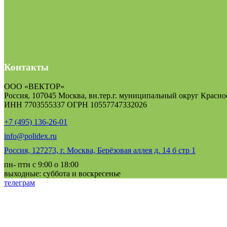
Контакты
ООО «ВЕКТОР»
Россия, 107045 Москва, вн.тер.г. муниципальный округ Краснос
ИНН 7703555337 ОГРН 10557747332026
+7 (495) 136-26-01
info@polidex.ru
Россия, 127273, г. Москва, Берёзовая аллея д. 14 б стр 1
пн- птн с 9:00 о 18:00
выходные: суббота и воскресенье
телеграм