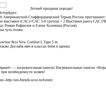
Летний праздник породы!
етербурге
уб Американский Стаффордширский Терьер России приглашают п
е выставки (САС)+САС 3-й группы + 2 Выставки ранга САС (ЧР
: Роман Рафаилов и Елена Холевина (Россия).
ны чуть позже.
летки flexi New Comfort L Tape 5 m .
также Доглайк-мяч в классах беби и щенки.
panel» — нагревательная панель! Нагревательные панели «Hotpan
, при необходимости хозяев!
tp://ast-friends.ucoz.ru/forum/