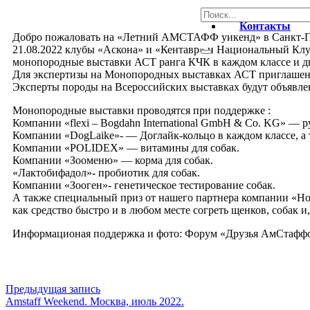
Контакты
Добро пожаловать на «Летний АМСТАФФ уикенд» в Санкт-П
21.08.2022 клубы «Аскона» и «Кентавр» и Национальный Кл
монопородные выставки АСТ ранга КЧК в каждом классе и дв
Для экспертизы на Монопородных выставках АСТ приглашены
Эксперты породы на Всероссийских выставках будут объявле
Монопородные выставки проводятся при поддержке :
Компании «flexi – Bogdahn International GmbH & Co. KG» — ру
Компании «DogLaike»- — Доглайк-кольцо в каждом классе, а 
Компании «POLIDEX» — витамины для собак.
Компании «Зооменю» — корма для собак.
«Лактобифадол»- пробиотик для собак.
Компании «Зооген»- генетическое тестирование собак.
А также специальный приз от нашего партнера компании «Hot
как средство быстро и в любом месте согреть щенков, собак и
Информационая поддержка и фото: Форум «Друзья АмСтаффов»-ht
Предыдущая запись
Amstaff Weekend. Москва, июль 2022.