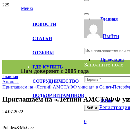
Меню
Главная
НОВОСТИ
Выйти
СТАТЬИ
ОТЗЫВЫ
Продукция
Заполните поле
ГДЕ КУПИТЬ
Нам доверяют с 2005 года
Главная
СОТРУДНИЧЕСТВО
Анонсы
Приглашаем на «Летний АМСТАФФ уикенд» в Санкт-Петербург
Заполните поле
ПОДБОР ВИТАМИНОВ
Приглашаем на «Летний АМСТАФФ уикен
О нас
Регистраци
Войти
24.07.2022
0
Polidex&Mr.Gee