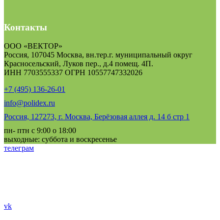
Контакты
ООО «ВЕКТОР»
Россия, 107045 Москва, вн.тер.г. муниципальный округ
Красносельский, Луков пер., д.4 помещ. 4П.
ИНН 7703555337 ОГРН 10557747332026
+7 (495) 136-26-01
info@polidex.ru
Россия, 127273, г. Москва, Берёзовая аллея д. 14 б стр 1
пн- птн с 9:00 о 18:00
выходные: суббота и воскресенье
телеграм
vk