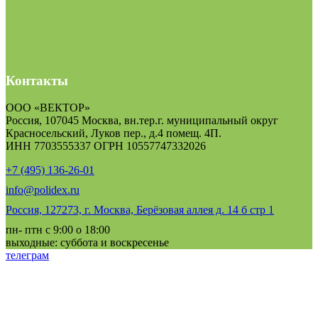
Контакты
ООО «ВЕКТОР»
Россия, 107045 Москва, вн.тер.г. муниципальный округ
Красносельский, Луков пер., д.4 помещ. 4П.
ИНН 7703555337 ОГРН 10557747332026
+7 (495) 136-26-01
info@polidex.ru
Россия, 127273, г. Москва, Берёзовая аллея д. 14 б стр 1
пн- птн с 9:00 о 18:00
выходные: суббота и воскресенье
телеграм