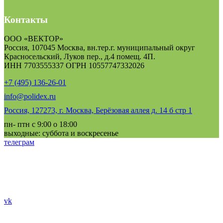
Контакты
ООО «ВЕКТОР»
Россия, 107045 Москва, вн.тер.г. муниципальный округ
Красносельский, Луков пер., д.4 помещ. 4П.
ИНН 7703555337 ОГРН 10557747332026
+7 (495) 136-26-01
info@polidex.ru
Россия, 127273, г. Москва, Берёзовая аллея д. 14 б стр 1
пн- птн с 9:00 о 18:00
выходные: суббота и воскресенье
телеграм
vk