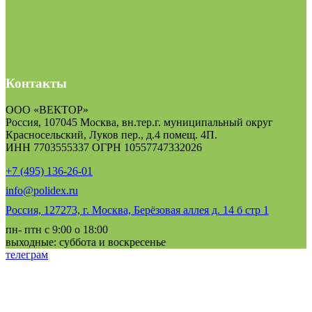
Контакты
ООО «ВЕКТОР»
Россия, 107045 Москва, вн.тер.г. муниципальный округ
Красносельский, Луков пер., д.4 помещ. 4П.
ИНН 7703555337 ОГРН 10557747332026
+7 (495) 136-26-01
info@polidex.ru
Россия, 127273, г. Москва, Берёзовая аллея д. 14 б стр 1
пн- птн с 9:00 о 18:00
выходные: суббота и воскресенье
телеграм