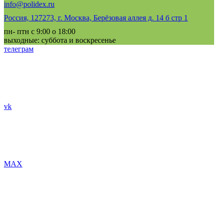
info@polidex.ru
Россия, 127273, г. Москва, Берёзовая аллея д. 14 б стр 1
пн- птн с 9:00 о 18:00
выходные: суббота и воскресенье
телеграм
vk
MAX