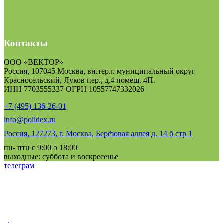
Контакты
ООО «ВЕКТОР»
Россия, 107045 Москва, вн.тер.г. муниципальный округ
Красносельский, Луков пер., д.4 помещ. 4П.
ИНН 7703555337 ОГРН 10557747332026
+7 (495) 136-26-01
info@polidex.ru
Россия, 127273, г. Москва, Берёзовая аллея д. 14 б стр 1
пн- птн с 9:00 о 18:00
выходные: суббота и воскресенье
телеграм