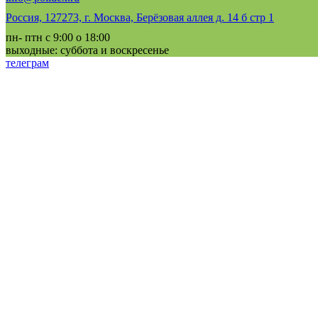
Россия, 127273, г. Москва, Берёзовая аллея д. 14 б стр 1
пн- птн с 9:00 о 18:00
выходные: суббота и воскресенье
телеграм
vk
MAX