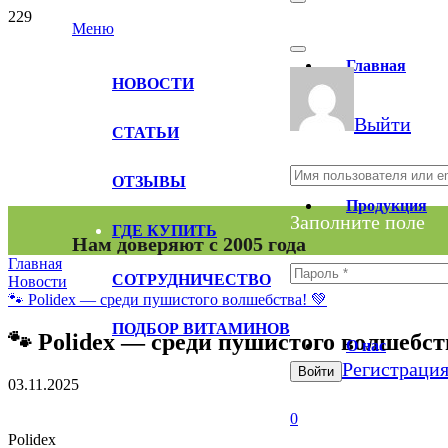
Меню
Главная
НОВОСТИ
Выйти
СТАТЬИ
ОТЗЫВЫ
Продукция
Заполните поле
ГДЕ КУПИТЬ
Нам доверяют с 2005 года
Главная
СОТРУДНИЧЕСТВО
Новости
🐾 Polidex — среди пушистого волшебства! 💚
Заполните поле
ПОДБОР ВИТАМИНОВ
🐾 Polidex — среди пушистого волшебст
О нас
Регистраци
Войти
03.11.2025
0
Polidex