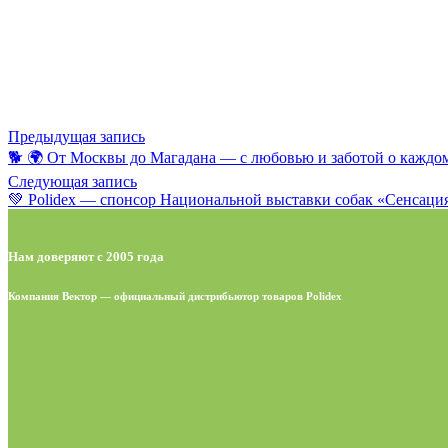
Предыдущая запись
🐕 🌍 От Москвы до Магадана — с любовью и заботой о каждом
Следующая запись
💚 Polidex — спонсор Национальной выставки собак «Сенсация
Нам доверяют с 2005 года
Компания Вектор — официальный дистрибьютор товаров Polidex