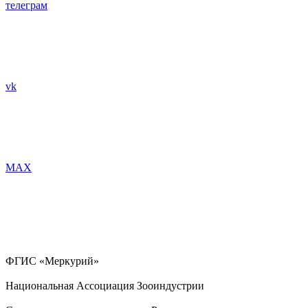
телеграм
vk
MAX
ФГИС «Меркурий»
Национальная Ассоциация Зооиндустрии