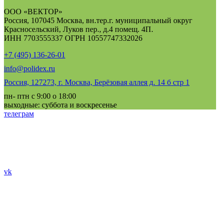
ООО «ВЕКТОР»
Россия, 107045 Москва, вн.тер.г. муниципальный округ
Красносельский, Луков пер., д.4 помещ. 4П.
ИНН 7703555337 ОГРН 10557747332026
+7 (495) 136-26-01
info@polidex.ru
Россия, 127273, г. Москва, Берёзовая аллея д. 14 б стр 1
пн- птн с 9:00 о 18:00
выходные: суббота и воскресенье
телеграм
vk