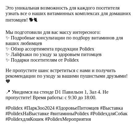
Это уникальная возможность для каждого посетителя
узнать все о наших витаминных комплексах для домашних
питомцев! 🐕🐈
Мы подготовили для вас массу интересного:
✨ Подробные консультации по подбору витаминов для
ваших любимцев
✨ Обзор ассортимента продукции Polidex
✨ Лайфхаки по уходу за здоровьем питомцев
✨ Подарки посетителям от Polidex
Не пропустите шанс встретиться с нами и получить
рекомендации по уходу за вашими пушистыми друзьями!
🧡
📍 Увидимся на стенде D1 Павильон 1, Зал 4. Не
пропустите! Время работы: с 9:30 до 18:00.
#Polidex #ПаркЗоо2024 #ЗдоровьеПитомцев #Выставка
#PolidexНаВыставке #витаминыPolidex #PolidexдляСобак
#PolideхдляКошек #PolidexМероприятия