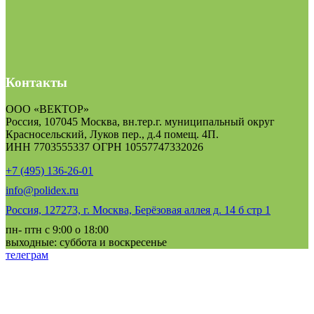
Контакты
ООО «ВЕКТОР»
Россия, 107045 Москва, вн.тер.г. муниципальный округ
Красносельский, Луков пер., д.4 помещ. 4П.
ИНН 7703555337 ОГРН 10557747332026
+7 (495) 136-26-01
info@polidex.ru
Россия, 127273, г. Москва, Берёзовая аллея д. 14 б стр 1
пн- птн с 9:00 о 18:00
выходные: суббота и воскресенье
телеграм