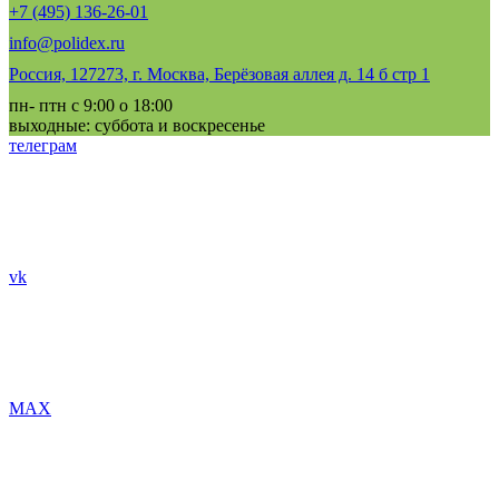
+7 (495) 136-26-01
info@polidex.ru
Россия, 127273, г. Москва, Берёзовая аллея д. 14 б стр 1
пн- птн с 9:00 о 18:00
выходные: суббота и воскресенье
телеграм
vk
MAX