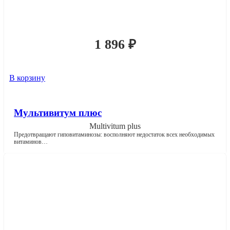
1 896
₽
В корзину
Мультивитум плюс
Multivitum plus
Предотвращают гиповитаминозы: восполняют недостаток всех необходимых
витаминов…