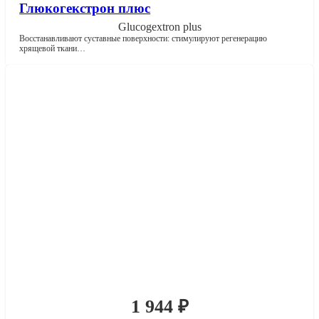
Глюкогекстрон плюс
Glucogextron plus
Восстанавливают суставные поверхности: стимулируют регенерацию
хрящевой ткани…
1 944
₽