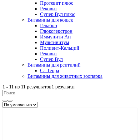
Протевит плюс
Рековит
Супер Вул плюс
Витамины для кошек
Гелабон
Глюкогекстрон
Иммунити Ап
Мультивитум
Поливит-Кальций
Рековит
Супер Вул
Витамины для рептилий
Са Терра
Витамины для животных зоопарка
1
-
11
из
11
результатов
1 результат