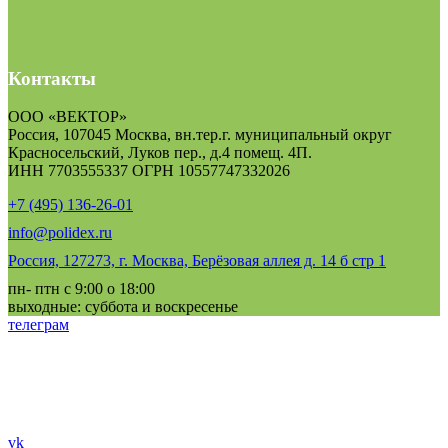
Контакты
ООО «ВЕКТОР»
Россия, 107045 Москва, вн.тер.г. муниципальный округ
Красносельский, Луков пер., д.4 помещ. 4П.
ИНН 7703555337 ОГРН 10557747332026
+7 (495) 136-26-01
info@polidex.ru
Россия, 127273, г. Москва, Берёзовая аллея д. 14 б стр 1
пн- птн с 9:00 о 18:00
выходные: суббота и воскресенье
телеграм
vk