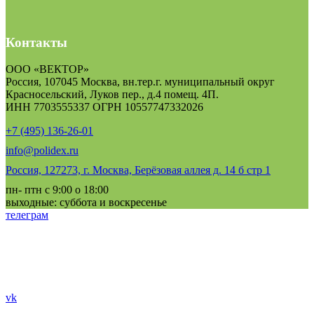
Контакты
ООО «ВЕКТОР»
Россия, 107045 Москва, вн.тер.г. муниципальный округ
Красносельский, Луков пер., д.4 помещ. 4П.
ИНН 7703555337 ОГРН 10557747332026
+7 (495) 136-26-01
info@polidex.ru
Россия, 127273, г. Москва, Берёзовая аллея д. 14 б стр 1
пн- птн с 9:00 о 18:00
выходные: суббота и воскресенье
телеграм
vk