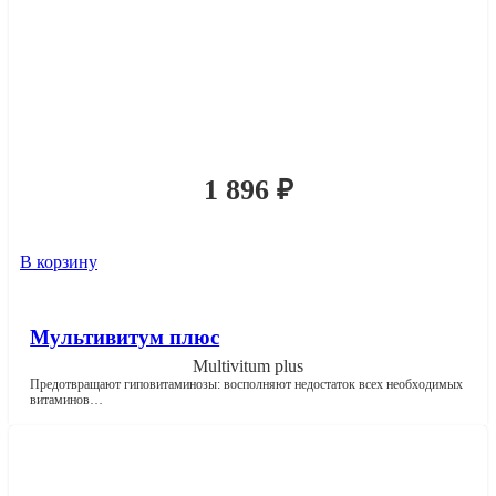
1 896
₽
В корзину
Мультивитум плюс
Multivitum plus
Предотвращают гиповитаминозы: восполняют недостаток всех необходимых
витаминов…