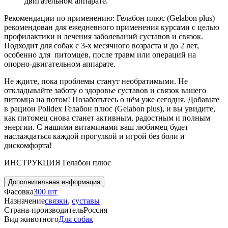
двигательном аппарате.
Рекомендации по применению:
Гелабон плюс (Gelabon plus)
рекомендован для ежедневного применения курсами с целью
профилактики и лечения заболеваний суставов и связок.
Подходит для собак с 3-х месячного возраста и до 2 лет,
особенно для питомцев, после травм или операций на
опорно-двигательном аппарате.
Не ждите, пока проблемы станут необратимыми. Не
откладывайте заботу о здоровье суставов и связок вашего
питомца на потом! Позаботьтесь о нём уже сегодня. Добавьте
в рацион
Polidex Гелабон плюс (Gelabon
p
lus)
, и вы увидите,
как питомец снова станет активным, радостным и полным
энергии. С нашими витаминами ваш любимец будет
наслаждаться каждой прогулкой и игрой без боли и
дискомфорта!
ИНСТРУКЦИЯ Гелабон плюс
Дополнительная информация
Фасовка
300 шт
Назначение
связки
,
суставы
Страна-производитель
Россия
Вид животного
Для собак