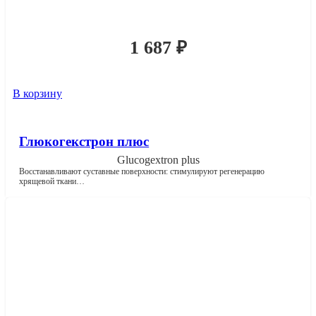
1 687
₽
В корзину
Глюкогекстрон плюс
Glucogextron plus
Восстанавливают суставные поверхности: стимулируют регенерацию
хрящевой ткани…