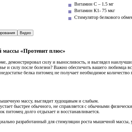
Витамин С – 1.5 мг
Витамин К1- 75 мкг
Стимулятор белкового обмен
ирования
Видео
 массы «Протевит плюс»
ме, демонстрировал силу и выносливость, и выглядел наилучшим
овье и силу после болезни? Важно обеспечить вашего любимца 
 недостатке белка питомец не получает необходимое количеств
мышечную массу, выглядит худощавым и слабым.
устает быстрее обычного, не справляется с обычными физическ
ок питомец долго отдыхает и восстанавливается.
циально разработанный для стимуляции роста мышечной массы,