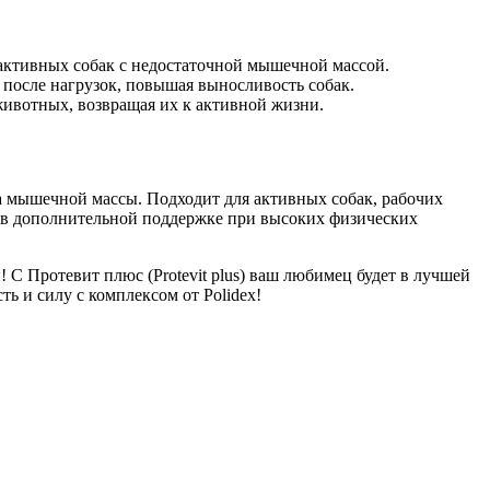
активных собак с недостаточной мышечной массой.
 после нагрузок, повышая выносливость собак.
 животных, возвращая их к активной жизни.
а мышечной массы. Подходит для активных собак, рабочих
 в дополнительной поддержке при высоких физических
и! С
Протевит плюс (Protevit
p
lus)
ваш любимец будет в лучшей
ь и силу с комплексом от Polidex!