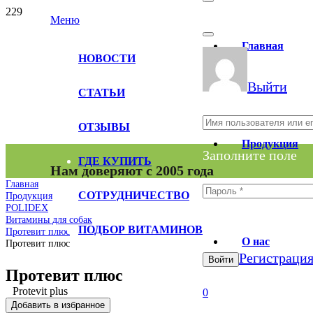
Меню
Главная
НОВОСТИ
Выйти
СТАТЬИ
ОТЗЫВЫ
Продукция
Заполните поле
ГДЕ КУПИТЬ
Нам доверяют с 2005 года
Главная
СОТРУДНИЧЕСТВО
Продукция
POLIDEX
Витамины для собак
Заполните поле
ПОДБОР ВИТАМИНОВ
Протевит плюс
О нас
Протевит плюс
Регистраци
Войти
Протевит плюс
Protevit plus
0
Добавить в избранное