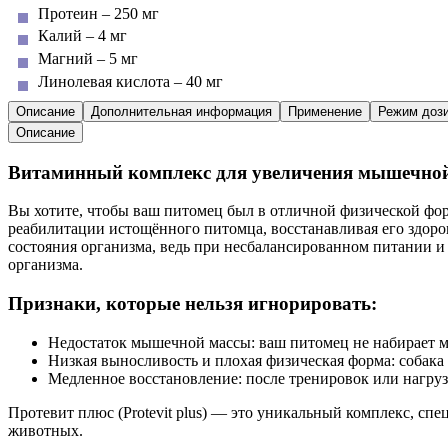
Протеин – 250 мг
Калий – 4 мг
Магний – 5 мг
Линолевая кислота – 40 мг
Описание
Дополнительная информация
Применение
Режим доз
Описание
Витаминный комплекс для увеличения мышечной
Вы хотите, чтобы ваш питомец был в отличной физической фор
реабилитации истощённого питомца, восстанавливая его здор
состояния организма, ведь при несбалансированном питании и
организма.
Признаки, которые нельзя игнорировать:
Недостаток мышечной массы:
ваш питомец не набирает 
Низкая выносливость и плохая физическая форма:
собака 
Медленное восстановление:
после тренировок или нагруз
Протевит плюс (Protevit
p
lus) —
это уникальный комплекс, спе
животных.