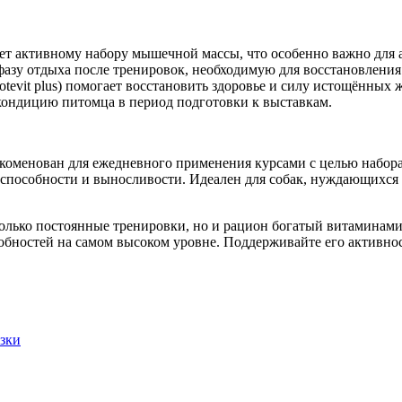
ет активному набору мышечной массы, что особенно важно для 
азу отдыха после тренировок, необходимую для восстановления
tevit plus) помогает восстановить здоровье и силу истощённых
ондицию питомца в период подготовки к выставкам.
коменован для ежедневного применения курсами с целью набор
способности и выносливости. Идеален для собак, нуждающихся
 только постоянные тренировки, но и рацион богатый витаминам
бностей на самом высоком уровне. Поддерживайте его активност
зки