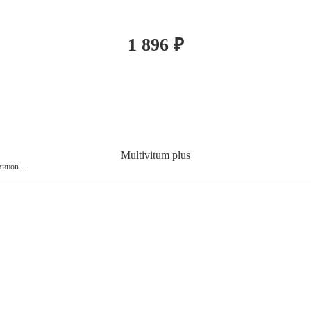
1 896
₽
Multivitum plus
аминов…