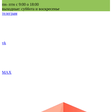
пн- птн с 9:00 о 18:00
выходные: суббота и воскресенье
телеграм
vk
MAX