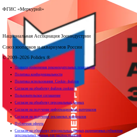
ФГИС «Меркурий»
Национальная Ассоциация Зооиндустрии
Союз зоопарков и аквариумов России
© 2009–2026 Polidex ®
Правила применения рекомендательных технологий
Политика конфиденциальности
Политика использования Cookie- файлов
Согласие на обработку файлов cookies
Пользовательское соглашение
Согласие на обработку персональных данных
Согласие на получение информационных материалов
Согласие на получение рекламных материалов
Публичная оферта
Согласие на обработку персональных данных,разрешенных субъектом
персональных данных для распространения