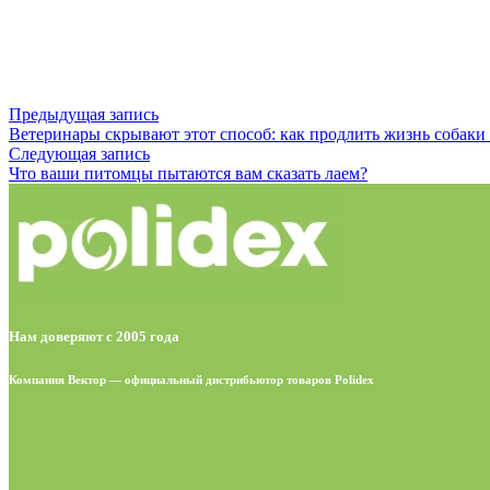
Предыдущая запись
Ветеринары скрывают этот способ: как продлить жизнь собаки 
Следующая запись
Что ваши питомцы пытаются вам сказать лаем?
Нам доверяют с 2005 года
Компания Вектор — официальный дистрибьютор товаров Polidex