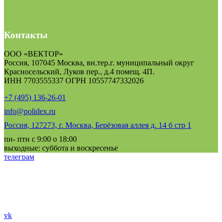
Контакты
ООО «ВЕКТОР»
Россия, 107045 Москва, вн.тер.г. муниципальный округ
Красносельский, Луков пер., д.4 помещ. 4П.
ИНН 7703555337 ОГРН 10557747332026
+7 (495) 136-26-01
info@polidex.ru
Россия, 127273, г. Москва, Берёзовая аллея д. 14 б стр 1
пн- птн с 9:00 о 18:00
выходные: суббота и воскресенье
телеграм
vk