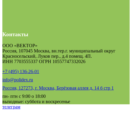
Контакты
ООО «ВЕКТОР»
Россия, 107045 Москва, вн.тер.г. муниципальный округ
Красносельский, Луков пер., д.4 помещ. 4П.
ИНН 7703555337 ОГРН 10557747332026
+7 (495) 136-26-01
info@polidex.ru
Россия, 127273, г. Москва, Берёзовая аллея д. 14 б стр 1
пн- птн с 9:00 о 18:00
выходные: суббота и воскресенье
телеграм