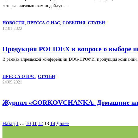
которые идеально вам подойдут.…
НОВОСТИ
,
ПРЕССА О НАС
,
СОБЫТИЯ
,
СТАТЬИ
12.01.2022
Продукция POLIDEX в вопросе о выборе щ
В рамках апрельской конференции DOG-ПРОФИ, продукция компании P
ПРЕССА О НАС
,
СТАТЬИ
24.09.2021
Журнал «GORKOVCHANKA. Домашние живо
Назад
1
…
10
11
12
13
14
Далее