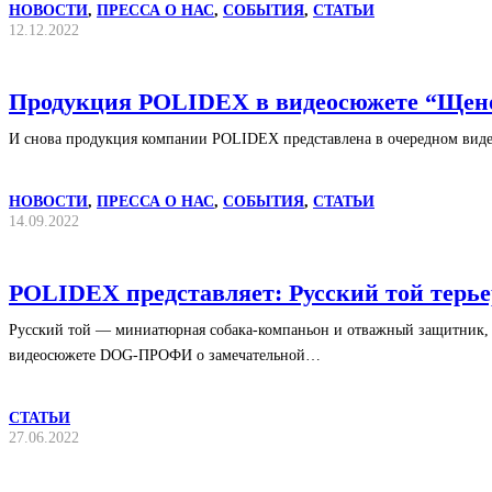
НОВОСТИ
,
ПРЕССА О НАС
,
СОБЫТИЯ
,
СТАТЬИ
12.12.2022
Продукция POLIDEX в видеосюжете “Щено
И снова продукция компании POLIDEX представлена в очередном ви
НОВОСТИ
,
ПРЕССА О НАС
,
СОБЫТИЯ
,
СТАТЬИ
14.09.2022
POLIDEX представляет: Русский той терье
Русский той — миниатюрная собака-компаньон и отважный защитник, 
видеосюжете DOG-ПРОФИ о замечательной…
СТАТЬИ
27.06.2022