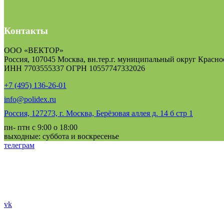
Контакты
ООО «ВЕКТОР»
Россия, 107045 Москва, вн.тер.г. муниципальный округ Краснос
ИНН 7703555337 ОГРН 10557747332026
+7 (495) 136-26-01
info@polidex.ru
Россия, 127273, г. Москва, Берёзовая аллея д. 14 б стр 1
пн- птн с 9:00 о 18:00
выходные: суббота и воскресенье
телеграм
vk