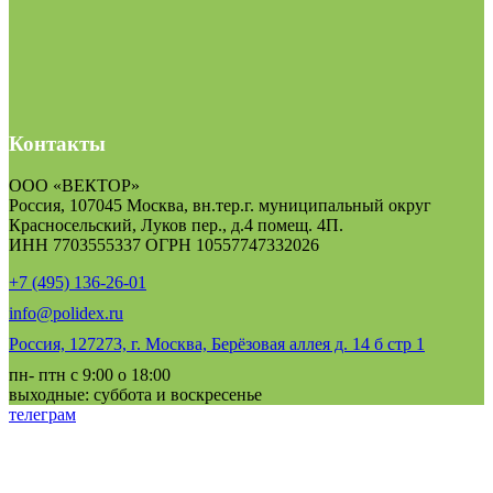
Контакты
ООО «ВЕКТОР»
Россия, 107045 Москва, вн.тер.г. муниципальный округ
Красносельский, Луков пер., д.4 помещ. 4П.
ИНН 7703555337 ОГРН 10557747332026
+7 (495) 136-26-01
info@polidex.ru
Россия, 127273, г. Москва, Берёзовая аллея д. 14 б стр 1
пн- птн с 9:00 о 18:00
выходные: суббота и воскресенье
телеграм