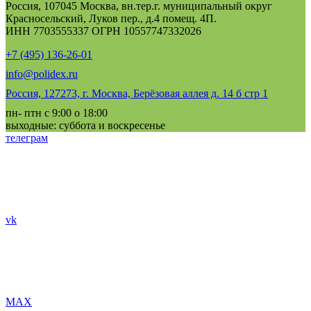
Россия, 107045 Москва, вн.тер.г. муниципальный округ
Красносельский, Луков пер., д.4 помещ. 4П.
ИНН 7703555337 ОГРН 10557747332026
+7 (495) 136-26-01
info@polidex.ru
Россия, 127273, г. Москва, Берёзовая аллея д. 14 б стр 1
пн- птн с 9:00 о 18:00
выходные: суббота и воскресенье
телеграм
vk
MAX